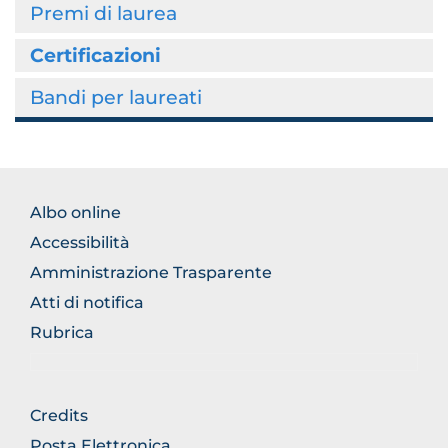
Premi di laurea
Certificazioni
Bandi per laureati
FOOTER
Albo online
NORMATIVA
Accessibilità
Amministrazione Trasparente
Atti di notifica
Rubrica
FOOTER
Credits
GENERICO
Posta Elettronica