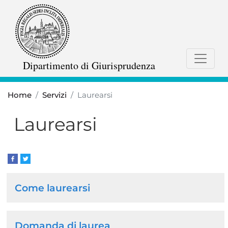
Salta
al
contenuto
principale
Dipartimento di Giurisprudenza
Home
Servizi
Laurearsi
Laurearsi
Navigazione
Come laurearsi
principale
Domanda di laurea