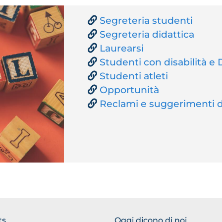
Segreteria studenti
Segreteria didattica
Laurearsi
Studenti con disabilità e
Studenti atleti
Opportunità
Reclami e suggerimenti 
TER
FOOTER
ts
Oggi dicono di noi