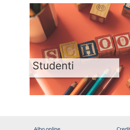
Studenti
FOOTER
FOO
Albo online
Credi