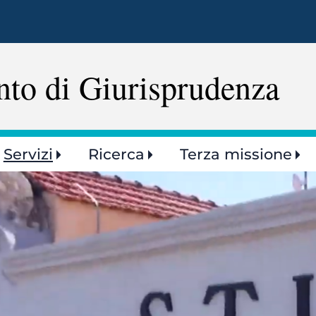
Salta
al
contenuto
principale
nto di Giurisprudenza
Servizi
Ricerca
Terza missione