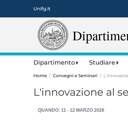
Unifg.it
Dipartime
Main
Dipartimento
Studiare
navigation
Home
Convegni e Seminari
L'innovazio
L'innovazione al se
DATA
11 - 12 MARZO 2026
EVENTO
ESPOSTA