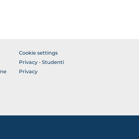
FOOTER
Cookie settings
COLONNA
Privacy - Studenti
DESTRA
one
Privacy