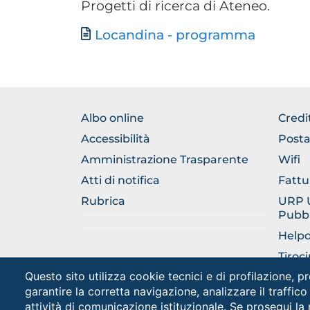
Progetti di ricerca di Ateneo.
Documento
Locandina - programma
FOOTER
FOO
Albo online
Credi
NORMATIVA
GEN
Accessibilità
Posta
Amministrazione Trasparente
Wifi
Atti di notifica
Fattu
Rubrica
URP Uf
Pubbl
Help
Tiroci
Questo sito utilizza cookie tecnici e di profilazione, pr
Totem
garantire la corretta navigazione, analizzare il traffico
attività di comunicazione istituzionale. Se prosegui la