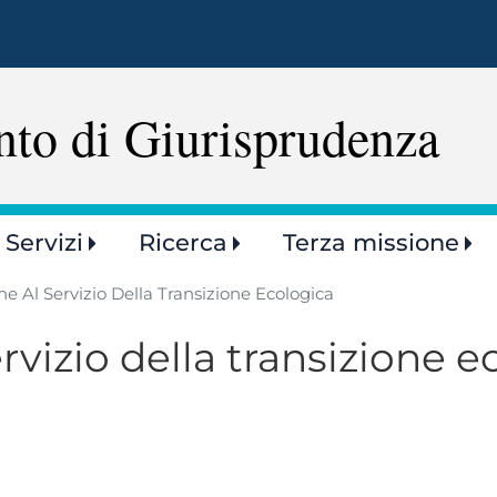
Salta
al
contenuto
principale
nto di Giurisprudenza
Servizi
Ricerca
Terza missione
ne Al Servizio Della Transizione Ecologica
rvizio della transizione e