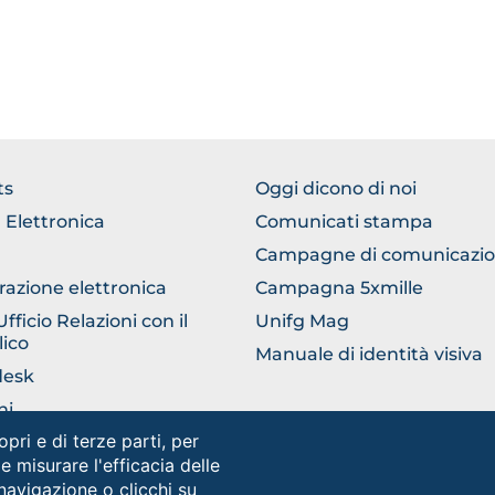
TER
FOOTER
ts
Oggi dicono di noi
ERICO
COMUNICAZIONE
 Elettronica
Comunicati stampa
Campagne di comunicazi
razione elettronica
Campagna 5xmille
ficio Relazioni con il
Unifg Mag
ico
Manuale di identità visiva
desk
ni
opri e di terze parti, per
 Informa studenti
 e misurare l'efficacia delle
 navigazione o clicchi su