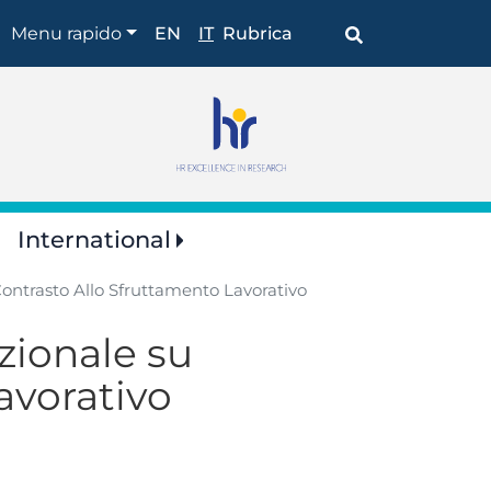
Shortcuts
Menu rapido
EN
IT
Rubrica
International
Contrasto Allo Sfruttamento Lavorativo
azionale su
avorativo