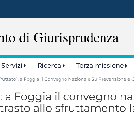
Salta
al
contenuto
principale
nto di Giurisprudenza
Servizi
Ricerca
Terza missione
Sfruttato”: a Foggia Il Convegno Nazionale Su Prevenzione e 
o”: a Foggia il convegno n
rasto allo sfruttamento l