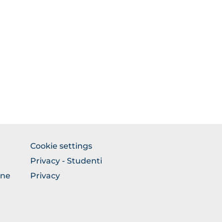
FOOTER
Cookie settings
COLONNA
Privacy - Studenti
DESTRA
one
Privacy