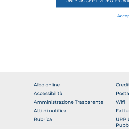
ONLY ACCEPT VIDEO PROVI
Accep
FOOTER
FOO
Albo online
Credi
NORMATIVA
GEN
Accessibilità
Posta
Amministrazione Trasparente
Wifi
Atti di notifica
Fattu
Rubrica
URP Uf
Pubbl