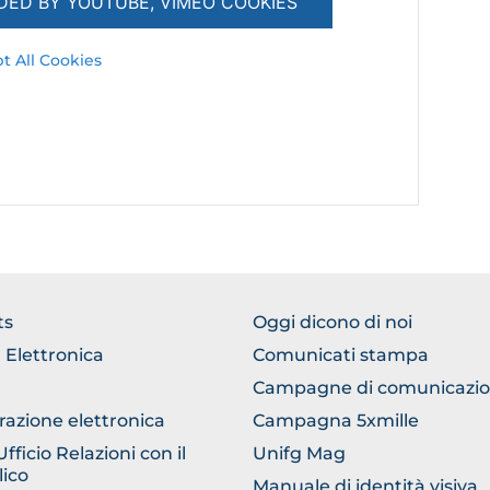
DED BY YOUTUBE, VIMEO COOKIES
t All Cookies
TER
FOOTER
ts
Oggi dicono di noi
ERICO
COMUNICAZIONE
 Elettronica
Comunicati stampa
Campagne di comunicazi
razione elettronica
Campagna 5xmille
ficio Relazioni con il
Unifg Mag
ico
Manuale di identità visiva