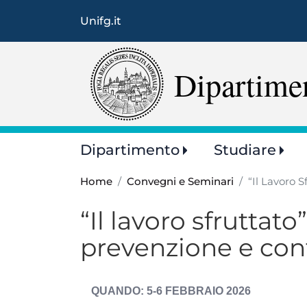
Unifg.it
Dipartime
Main
Dipartimento
Studiare
navigation
Home
Convegni e Seminari
“Il Lavoro 
“Il lavoro sfruttat
prevenzione e cont
DATA
5-6 FEBBRAIO 2026
EVENTO