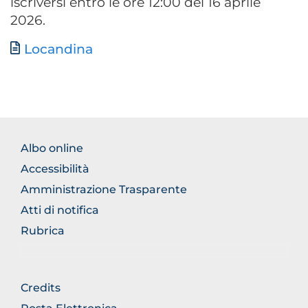
iscriversi entro le ore 12:00 del 16 aprile
2026.
Documento
Locandina
FOOTER
Albo online
NORMATIVA
Accessibilità
Amministrazione Trasparente
Atti di notifica
Rubrica
FOOTER
Credits
GENERICO