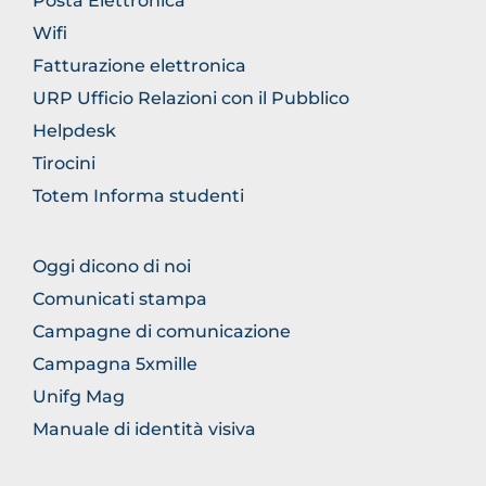
Posta Elettronica
Wifi
Fatturazione elettronica
URP Ufficio Relazioni con il Pubblico
Helpdesk
Tirocini
Totem Informa studenti
FOOTER
Oggi dicono di noi
COMUNICAZIONE
Comunicati stampa
Campagne di comunicazione
Campagna 5xmille
Unifg Mag
Manuale di identità visiva