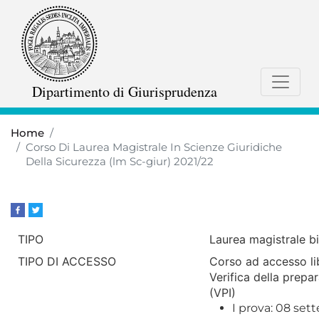
Skip
to
main
content
Dipartimento di Giurisprudenza
Home
Corso Di Laurea Magistrale In Scienze Giuridiche
Della Sicurezza (lm Sc-giur) 2021/22
TIPO
Laurea magistrale b
TIPO DI ACCESSO
Corso ad accesso li
Verifica della prepar
(VPI)
I prova: 08 set