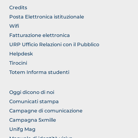
BROWSE
Credits
THE
Posta Elettronica istituzionale
SECTION
Wifi
Fatturazione elettronica
URP Ufficio Relazioni con il Pubblico
Helpdesk
Tirocini
Totem Informa studenti
BROWSE
Oggi dicono di noi
THE
Comunicati stampa
SECTION
Campagne di comunicazione
Campagna 5xmille
Unifg Mag