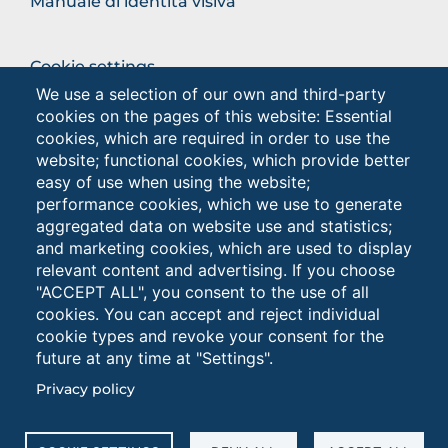
Manuale di identità visiva
BROWSE
Cookie settings
THE
We use a selection of our own and third-party
Privacy - Studenti
SECTION
cookies on the pages of this website: Essential
Privacy
cookies, which are required in order to use the
website; functional cookies, which provide better
easy of use when using the website;
Browse
performance cookies, which we use to generate
the
aggregated data on website use and statistics;
section
and marketing cookies, which are used to display
relevant content and advertising. If you choose
"ACCEPT ALL", you consent to the use of all
cookies. You can accept and reject individual
cookie types and revoke your consent for the
future at any time at "Settings".
Università degli Studi di Foggia • Via A.Gramsci 89/91 •
Privacy policy
Codice fiscale: 94045260711 • Partita IVA: 03016180717
PEC: protocollo@cert.unifg.it • Webmaster:
servizioweb@unifg.it