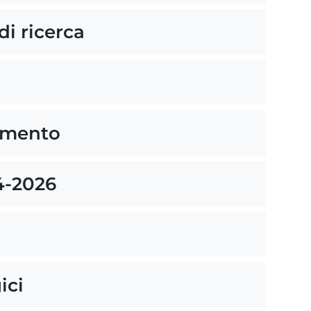
i ricerca
imento
4-2026
ici