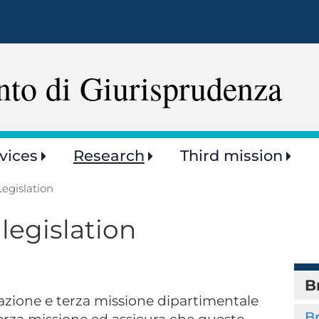
Skip
to
main
content
nto di Giurisprudenza
vices
Research
Third mission
egislation
legislation
B
azione e terza missione dipartimentale
B