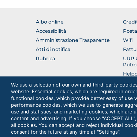
BROWSE
BRO
Albo online
Credi
THE
THE
Accessibilità
Posta
SECTION
SEC
Amministrazione Trasparente
Wifi
Atti di notifica
Fattu
Rubrica
URP Uf
Pubbl
Help
Tiroci
We use a selection of our own and third-party cookies
website: Essential cookies, which are required in orde
Totem
functional cookies, which provide better easy of use 
performance cookies, which we use to generate aggr
use and statistics; and marketing cookies, which are u
content and advertising. If you choose "ACCEPT ALL",
all cookies. You can accept and reject individual coo
consent for the future at any time at "Settings".
Unive