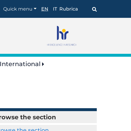
Browse
Quick menu
EN
IT
Rubrica
the
section
International
rowse the section
rowse the section