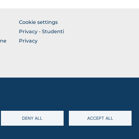
BROWSE
Cookie settings
THE
Privacy - Studenti
SECTION
one
Privacy
DENY ALL
ACCEPT ALL
94045260711 • Partita IVA: 03016180717