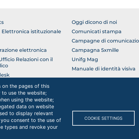
WSE
BROWSE
ts
Oggi dicono di noi
THE
 Elettronica istituzionale
Comunicati stampa
TION
SECTION
Campagne di comunicazi
razione elettronica
Campagna 5xmille
ficio Relazioni con il
Unifg Mag
ico
Manuale di identità visiva
desk
ni
 on the pages of this
r to use the website;
 Informa studenti
when using the website;
egated data on website
sed to display relevant
Browse
COOKIE SETTINGS
 you consent to the use of
the
kie types and revoke your
section
rsità degli Studi di Foggia • Via A.Gramsci 89/91 • Codice fiscale: 